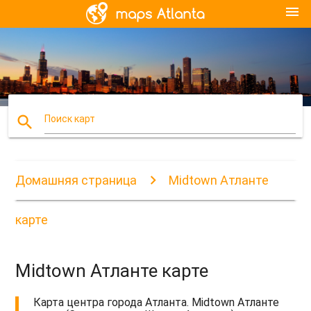
menu
search
Поиск карт
Домашняя страница
Midtown Атланте
карте
Midtown Атланте карте
Карта центра города Атланта. Midtown Атланте